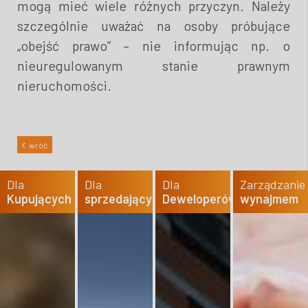
mogą mieć wiele różnych przyczyn. Należy
szczególnie uważać na osoby próbujące
„obejść prawo” – nie informując np. o
nieuregulowanym stanie prawnym
nieruchomości.
wróć
Dla
Dla
Dla
Zarządzanie
Kupujących
sprzedających
Deweloperów
wynajmem