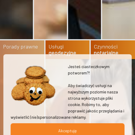
Porady prawne
Usługi
Czynności
geodezyjne
notarialne
Jesteś ciasteczkowym
potworem?!
Aby świadczyć usługi na
najwyższym poziomie nasza
strona wykorzystuje pliki
cookie. Robimy to, aby
poprawić jakośc przeglądania i
wyświetlić (nie)spersonalizowane reklamy.
Akceptuję