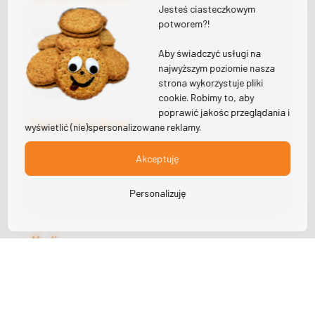
Jesteś ciasteczkowym
potworem?!
Części wspólne
monitoring
Aby świadczyć usługi na
ochrona
najwyższym poziomie nasza
Winda
strona wykorzystuje pliki
woda
cookie. Robimy to, aby
poprawić jakośc przeglądania i
Opłaty Dodatkowe
wyświetlić (nie)spersonalizowane reklamy.
Akceptuję
gaz
prąd
woda
Personalizuję
Media
Ogrzewanie
inne