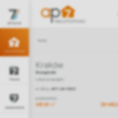
ap7 group
wróć
nieruchomości
Kraków
Grzegórzki
Lokal na wynajem
finanse
nr oferty:
AP7-LW-13927
powierzchnia
2
491.01
m
29 460,
ubezpieczenia