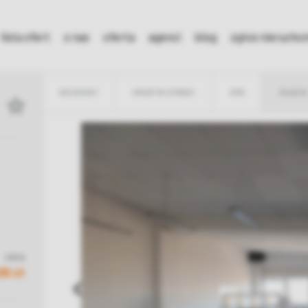
lista ofert
o nas
oferta
agenci
blog
zgłoś nieruch
SZCZEGÓŁY
OPŁATY W CZYNSZU
OPIS
ZDJĘCIA
cena
00 zł