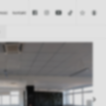
omość
kontakt