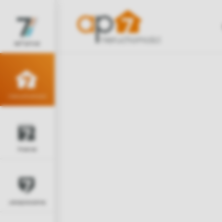
ap7 group
nieruchomości
finanse
ubezpieczenia