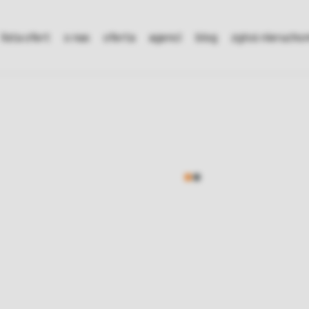
lista ofert
o nas
oferta
agenci
blog
zgłoś nieruch