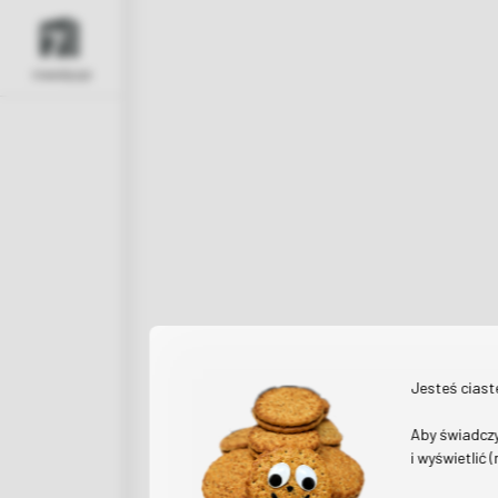
inwestycje
Jesteś cias
Aby świadczy
i wyświetlić 