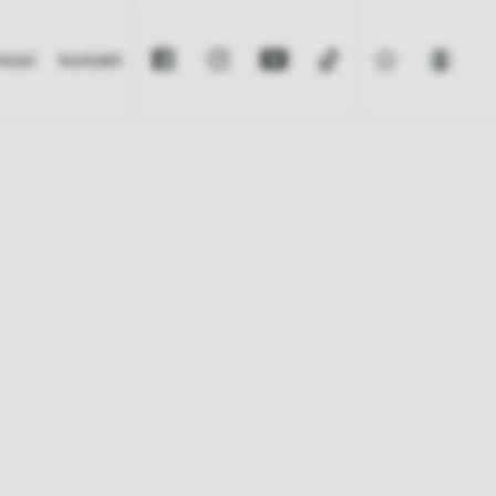
omość
kontakt