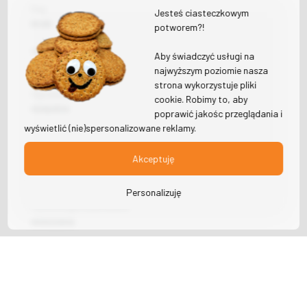
Gaz
Jesteś ciasteczkowym
brak
potworem?!
Woda
Aby świadczyć usługi na
ciepła - miejska
najwyższym poziomie nasza
strona wykorzystuje pliki
Ogrzewanie
cookie. Robimy to, aby
miejskie
poprawić jakośc przeglądania i
wyświetlić (nie)spersonalizowane reklamy.
Akceptuję
Dodatkowe Informacje
Personalizuję
Technologia budowlana
mieszana
Garaż
możliwość kupna
Stan lokalu
deweloperski