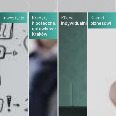
Inwestycje
Kredyty
Klienci
Klienci
hipoteczne,
indywidualni
biznesowi
gotówkowe
Kraków