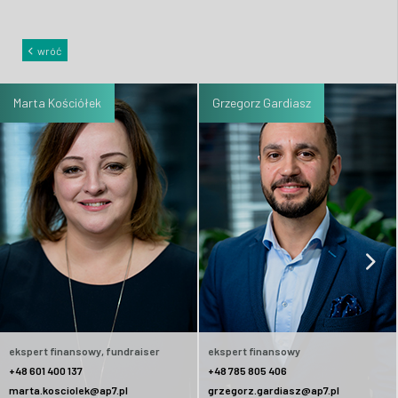
wróć
Marta Kościółek
Grzegorz Gardiasz
ekspert finansowy, fundraiser
ekspert finansowy
+48 601 400 137
+48 785 805 406
marta.kosciolek@ap7.pl
grzegorz.gardiasz@ap7.pl