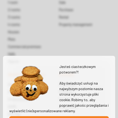
1 room
Sale
2 rooms
Purchase
3 rooms
Rental
4 rooms
Property management
Houses
Plots
Commercial premises
Halls
Objects
Jesteś ciasteczkowym
potworem?!
About the company
Contact
Aby świadczyć usługi na
About us
Real Estate
najwyższym poziomie nasza
Regulations
Finances
strona wykorzystuje pliki
Privacy policy
Insurances
cookie. Robimy to, aby
poprawić jakośc przeglądania i
GDPR
Investments
wyświetlić (nie)spersonalizowane reklamy.
Site Map