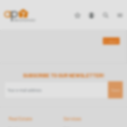
return
SUBSCRIBE TO OUR NEWSLETTER!
Save
Real Estate
Services